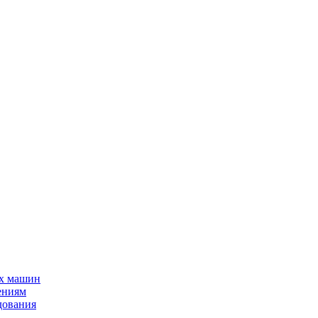
ых машин
ениям
дования