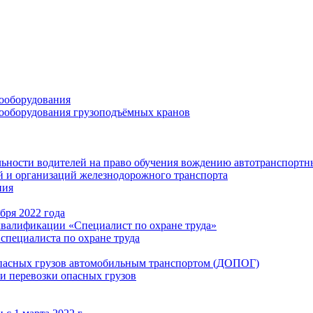
ооборудования
ооборудования грузоподъёмных кранов
ьности водителей на право обучения вождению автотранспортн
 и организаций железнодорожного транспорта
ния
бря 2022 года
квалификации «Специалист по охране труда»
специалиста по охране труда
опасных грузов автомобильным транспортом (ДОПОГ)
и перевозки опасных грузов