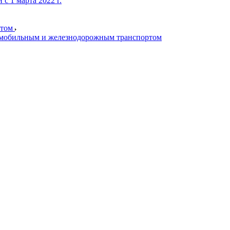
с 1 марта 2022 г.
ртом
томобильным и железнодорожным транспортом