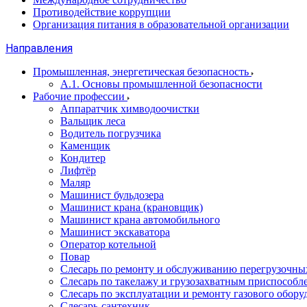
Противодействие коррупции
Организация питания в образовательной организации
Направления
Промышленная, энергетическая безопасность
А.1. Основы промышленной безопасности
Рабочие профессии
Аппаратчик химводоочистки
Вальщик леса
Водитель погрузчика
Каменщик
Кондитер
Лифтёр
Маляр
Машинист бульдозера
Машинист крана (крановщик)
Машинист крана автомобильного
Машинист экскаватора
Оператор котельной
Повар
Слесарь по ремонту и обслуживанию перегрузочн
Слесарь по такелажу и грузозахватным приспособл
Слесарь по эксплуатации и ремонту газового обору
Слесарь-сантехник