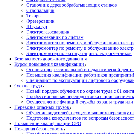
Станочник деревообрабатывающих станков
Стропальщик
Токарь
Фрезеровщик
Штукатур
Электрогазосварщик
Электромеханик по лифтам
Электромонтер по ремонту и обслуживанию электр
Электромонтер по ремонту и обслуживанию электр
Электромонтер по эксплуатации электросчетчиков
Безопасность дорожного движения
Курсы повышения квалификации
Основы профессиональной и педагогической деятел
Повышения квалификации работников предприятий
Специалист по эксплуатации лифтового оборудова
Охрана труда
Новый порядок обучения по охране труда с 01 сентя
Профессиональная переподготовка с присвоением 
Осуществление функций службы охраны труда или 
Перевозка опасных грузов
Обучение водителей, осуществляющих перевозку 
Подготовка консультантов по вопросам безопасност
Повышение квалификации СРО
Пожарная безопасность