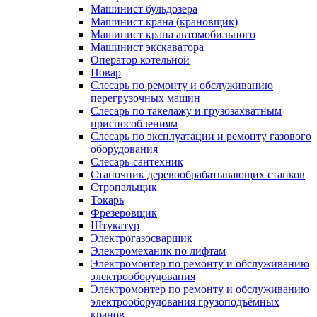
Машинист бульдозера
Машинист крана (крановщик)
Машинист крана автомобильного
Машинист экскаватора
Оператор котельной
Повар
Слесарь по ремонту и обслуживанию
перегрузочных машин
Слесарь по такелажу и грузозахватным
приспособлениям
Слесарь по эксплуатации и ремонту газового
оборудования
Слесарь-сантехник
Станочник деревообрабатывающих станков
Стропальщик
Токарь
Фрезеровщик
Штукатур
Электрогазосварщик
Электромеханик по лифтам
Электромонтер по ремонту и обслуживанию
электрооборудования
Электромонтер по ремонту и обслуживанию
электрооборудования грузоподъёмных
кранов