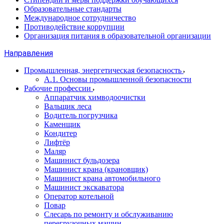
Образовательные стандарты
Международное сотрудничество
Противодействие коррупции
Организация питания в образовательной организации
Направления
Промышленная, энергетическая безопасность
А.1. Основы промышленной безопасности
Рабочие профессии
Аппаратчик химводоочистки
Вальщик леса
Водитель погрузчика
Каменщик
Кондитер
Лифтёр
Маляр
Машинист бульдозера
Машинист крана (крановщик)
Машинист крана автомобильного
Машинист экскаватора
Оператор котельной
Повар
Слесарь по ремонту и обслуживанию
перегрузочных машин