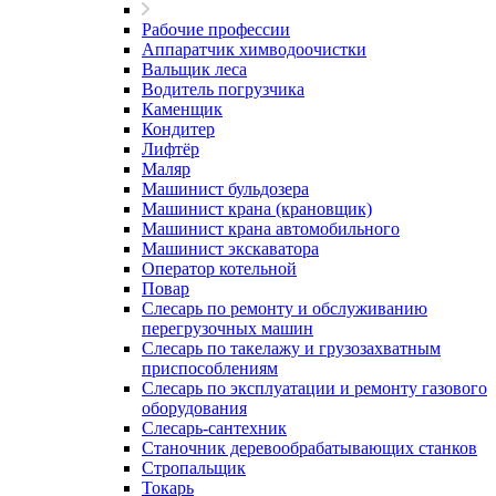
Рабочие профессии
Аппаратчик химводоочистки
Вальщик леса
Водитель погрузчика
Каменщик
Кондитер
Лифтёр
Маляр
Машинист бульдозера
Машинист крана (крановщик)
Машинист крана автомобильного
Машинист экскаватора
Оператор котельной
Повар
Слесарь по ремонту и обслуживанию
перегрузочных машин
Слесарь по такелажу и грузозахватным
приспособлениям
Слесарь по эксплуатации и ремонту газового
оборудования
Слесарь-сантехник
Станочник деревообрабатывающих станков
Стропальщик
Токарь